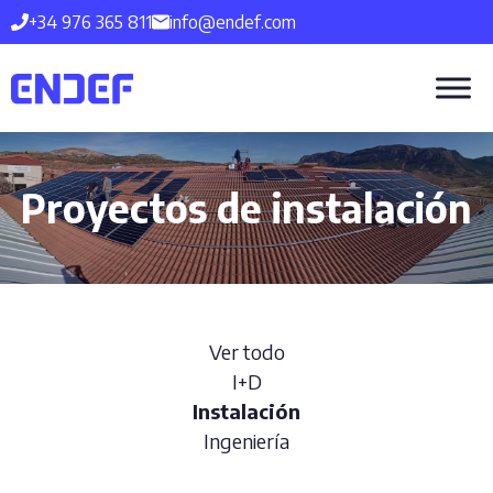
Saltar
+34 976 365 811
info@endef.com
al
contenido
Proyectos de instalación
Ver todo
I+D
Instalación
Ingeniería