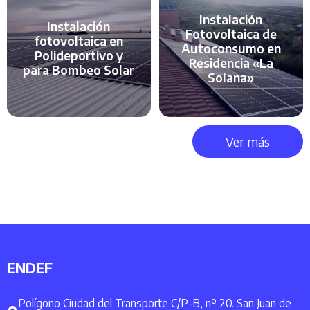
Instalación
Instalación
Fotovoltaica de
fotovoltaica en
Autoconsumo en
Polideportivo y
Residencia «La
para Bombeo Solar
Solana»
Ver más
ENDEF
Polígono Ciudad del Transporte C/P-B, nº 20. San Juan de