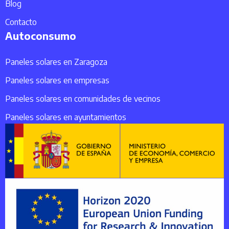
Blog
Contacto
Autoconsumo
Paneles solares en Zaragoza
Paneles solares en empresas
Paneles solares en comunidades de vecinos
Paneles solares en ayuntamientos