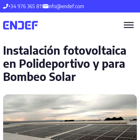
Saltar
+34 976 365 811
info@endef.com
al
contenido
Instalación fotovoltaica
en Polideportivo y para
Bombeo Solar