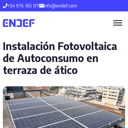
Saltar
+34 976 365 811
info@endef.com
al
contenido
Instalación Fotovoltaica
de Autoconsumo en
terraza de ático