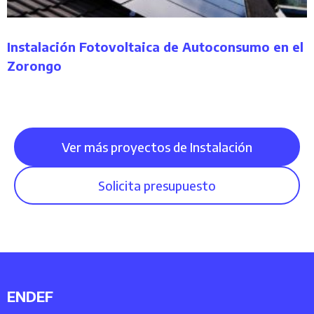
Instalación Fotovoltaica de Autoconsumo en el
Zorongo
Ver más proyectos de Instalación
Solicita presupuesto
ENDEF