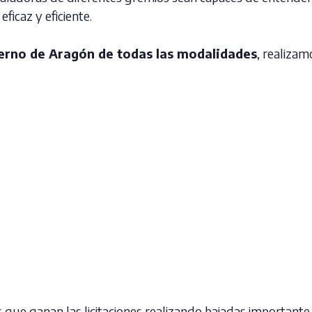
ficaz y eficiente.
erno de Aragón de todas las modalidades
, realizam
ue ganan las licitaciones realizando bajadas importante e