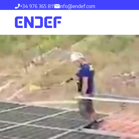
Saltar
+34 976 365 811
info@endef.com
al
contenido