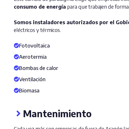
consumo de energía
para que trabajen de forma e
Somos instaladores autorizados por el Gobi
eléctricos y térmicos.
Fotovoltaica
Aerotermia
Bombas de calor
Ventilación
Biomasa
Mantenimiento
Cada vez más son empresas de fuera de Aragón las q