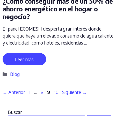
¿Cómo conseguir más de un 50% de
ahorro energético en el hogar o
negocio?
El panel ECOMESH despierta gran interés donde
quiera que haya un elevado consumo de agua caliente
y electricidad, como hoteles, residencias …
Leer más
Categorías
Blog
Página
Página
Página
Página
←
Anterior
1
…
8
9
10
Siguiente
→
Buscar