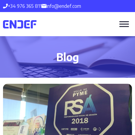
Saltar
+34 976 365 811
info@endef.com
al
contenido
Blog